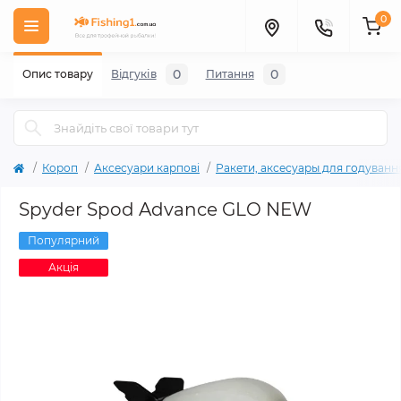
0
0
0
Опис товару
Відгуків
Питання
Короп
Аксесуари карповi
Ракети, аксесуары для годуванн
Spyder Spod Advance GLO NEW
Популярний
Акція