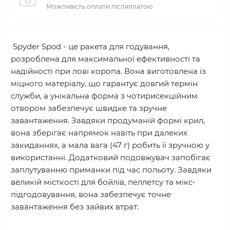
Можливість оплати післяплатою
Spyder Spod - це ракета для годування,
розроблена для максимальної ефективності та
надійності при лові коропа. Вона виготовлена ​​із
міцного матеріалу, що гарантує довгий термін
служби, а унікальна форма з чотирисекційним
отвором забезпечує швидке та зручне
завантаження. Завдяки продуманій формі крил,
вона зберігає напрямок навіть при далеких
закиданнях, а мала вага (47 г) робить її зручною у
використанні. Додатковий подовжувач запобігає
заплутуванню приманки під час польоту. Завдяки
великій місткості для бойлів, пеллетсу ​​та мікс-
підгодовування, вона забезпечує точне
завантаження без зайвих втрат.