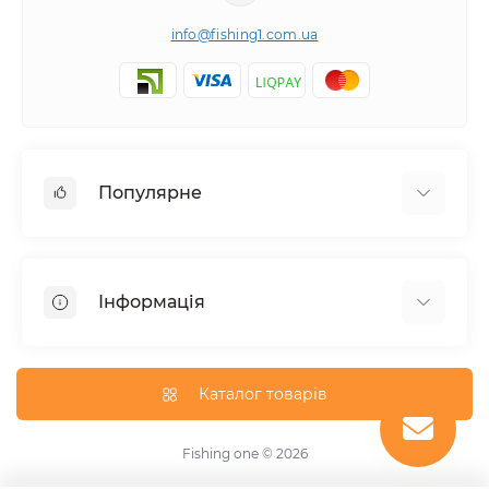
info@fishing1.com.ua
Популярне
Короп
Флет / Метод / Фiдер / Матч
Інформація
Спінінгова та серфова риболовля
Про магазин
Доставка
Каталог товарів
Оплата
Умови угоди
Fishing one © 2026
Зворотній зв’язок