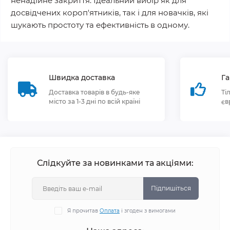
ненадійне закриття. Ідеальний вибір як для
досвідчених короп'ятників, так і для новачків, які
шукають простоту та ефективність в одному.
Швидка доставка
Га
Доставка товарів в будь-яке
Ті
місто за 1-3 дні по всій країні
єв
Слідкуйте за новинками та акціями:
Підпишіться
Я прочитав
Оплата
і згоден з вимогами