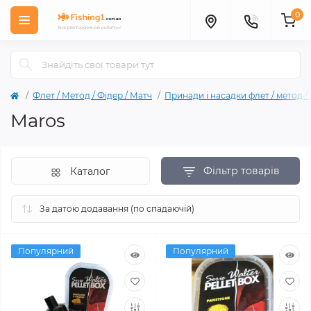
0
Флет / Метод / Фiдер / Матч
Принади і насадки флет / метод /
Maros
Фільтр товарів
Каталог
Популярний
Популярний