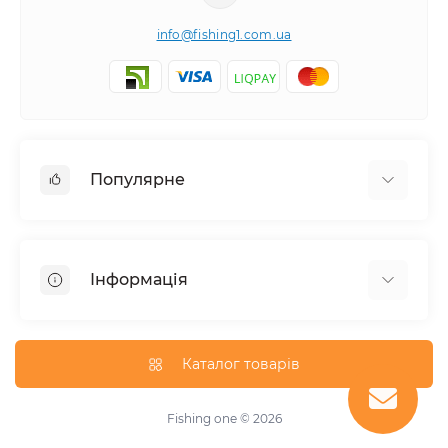
info@fishing1.com.ua
Популярне
Короп
Флет / Метод / Фiдер / Матч
Інформація
Спінінгова та серфова риболовля
Про магазин
Доставка
Каталог товарів
Оплата
Умови угоди
Fishing one © 2026
Зворотній зв’язок