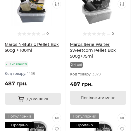
0
0
Maros N-Butric Pellet Box
Maros Serie Walter
500g + 100ml
Sweetcorn Pellet Box
500g+75ml
В наявності
2-4 днi
Код товару:
1458
Код товару:
3579
487 грн.
487 грн.
Повідомити мене
До кошика
Популярний
Популярний
Продано
Продано