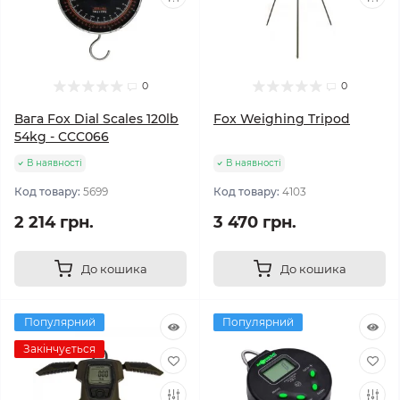
0
0
Вага Fox Dial Scales 120lb
Fox Weighing Tripod
54kg - CCC066
В наявності
В наявності
Код товару:
5699
Код товару:
4103
2 214 грн.
3 470 грн.
До кошика
До кошика
Популярний
Популярний
Закінчується