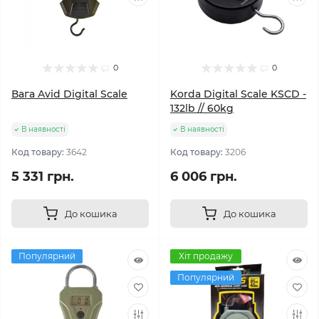
0
0
Вага Avid Digital Scale
Korda Digital Scale KSCD -
132lb // 60kg
В наявності
В наявності
Код товару:
3642
Код товару:
3206
5 331 грн.
6 006 грн.
До кошика
До кошика
Популярний
Хіт продажу
Популярний