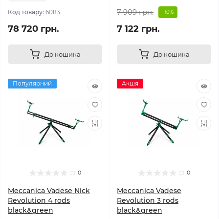
7 909 грн.
Код товару:
6083
-10%
78 720 грн.
7 122 грн.
До кошика
До кошика
Популярний
Акція
0
0
Meccanica Vadese Nick
Meccanica Vadese
Revolution 4 rods
Revolution 3 rods
black&green
black&green