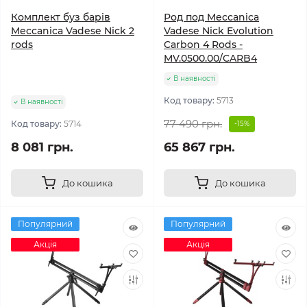
Комплект буз барів
Род под Meccanica
Meccanica Vadese Nick 2
Vadese Nick Evolution
rods
Carbon 4 Rods -
MV.0500.00/CARB4
В наявності
Код товару:
5713
В наявності
77 490 грн.
Код товару:
5714
-15%
8 081 грн.
65 867 грн.
До кошика
До кошика
Популярний
Популярний
Акція
Акція