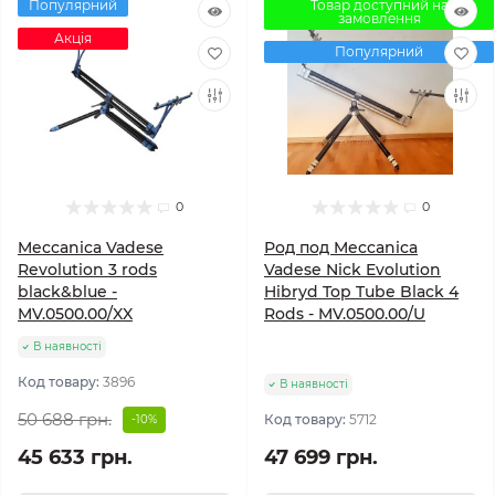
Популярний
Товар доступний на
замовлення
Акція
Популярний
0
0
Meccanica Vadese
Род под Meccanica
Revolution 3 rods
Vadese Nick Evolution
black&blue -
Hibryd Top Tube Black 4
MV.0500.00/XX
Rods - MV.0500.00/U
В наявності
Код товару:
3896
В наявності
50 688 грн.
Код товару:
5712
-10%
45 633 грн.
47 699 грн.