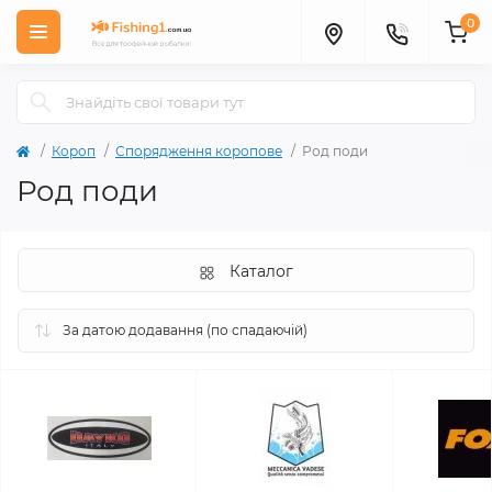
0
Короп
Спорядження коропове
Род поди
Род поди
Каталог