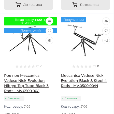
До кошика
До кошика
Товар доступний на
Популярний
замовлення
Популярний
0
0
Род под Meccanica
Meccanica Vadese Nick
Vadese Nick Evolution
Evolution Black & Steel 4
Hibryd Top Tube Black 3
Rods - MV.0500.00/N
Rods - MV.0500.00/I
В наявності
В наявності
Код товару:
5105
Код товару:
5106