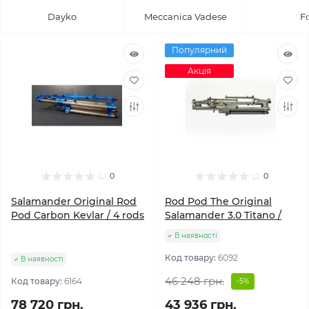
Dayko
Meccanica Vadese
F
Популярний
Акція
0
0
Salamander Original Rod
Rod Pod The Original
Pod Carbon Kevlar / 4 rods
Salamander 3.0 Titano /
В наявності
Код товару:
6092
В наявності
46 248 грн.
Код товару:
6164
-5%
78 720 грн.
43 936 грн.