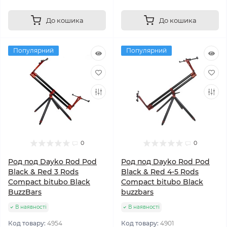
До кошика
До кошика
Популярний
Популярний
0
0
Род под Dayko Rod Pod
Род под Dayko Rod Pod
Black & Red 3 Rods
Black & Red 4-5 Rods
Compact bitubo Black
Compact bitubo Black
BuzzBars
buzzbars
В наявності
В наявності
Код товару:
4954
Код товару:
4901