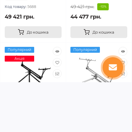
49 421 грн.
Код товару:
5688
-10%
49 421 грн.
44 477 грн.
До кошика
До кошика
Популярний
Популярний
Акція
0
0
Meccanica Vadese Pod
Род под Meccanica
Nick Evolution - Nero 3C
Vadese Nick Evolution 4
Rods Steel - MV.0500.00/P
В наявності