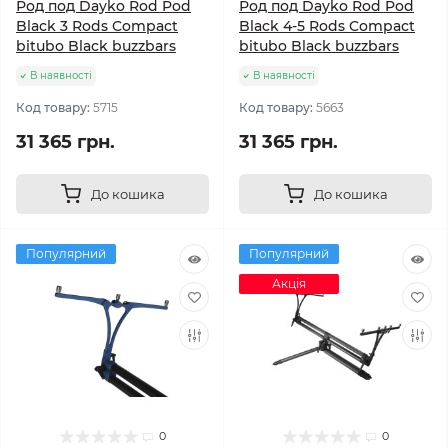
Род под Dayko Rod Pod
Род под Dayko Rod Pod
Black 3 Rods Compact
Black 4-5 Rods Compact
bitubo Black buzzbars
bitubo Black buzzbars
В наявності
В наявності
Код товару:
5715
Код товару:
5663
31 365 грн.
31 365 грн.
До кошика
До кошика
Популярний
Популярний
Акція
0
0