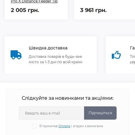
Pro X Distance Feeder Tip
2 005 грн.
3 961 грн.
Швидка доставка
Га
Доставка товарів в будь-яке
Ті
місто за 1-3 дні по всій країні
єв
Слідкуйте за новинками та акціями:
Підпишіться
Я прочитав
Оплата
і згоден з вимогами