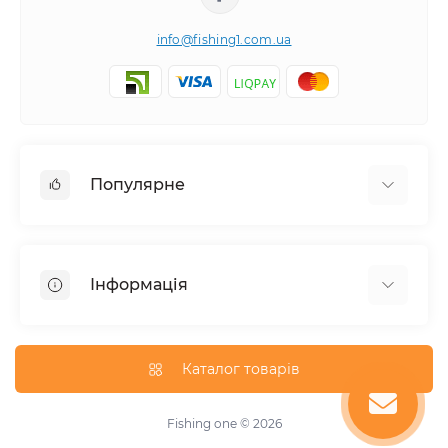
info@fishing1.com.ua
Популярне
Короп
Флет / Метод / Фiдер / Матч
Інформація
Спінінгова та серфова риболовля
Про магазин
Доставка
Каталог товарів
Оплата
Умови угоди
Fishing one © 2026