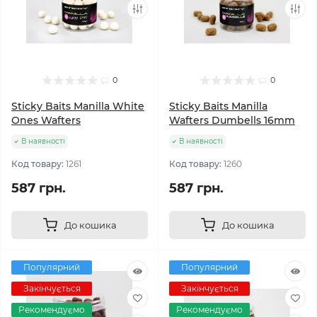
0
0
Sticky Baits Manilla White
Sticky Baits Manilla
Ones Wafters
Wafters Dumbells 16mm
В наявності
В наявності
Код товару:
1261
Код товару:
1260
587 грн.
587 грн.
До кошика
До кошика
Популярний
Популярний
Закінчується
Закінчується
Рекомендуємо
Рекомендуємо