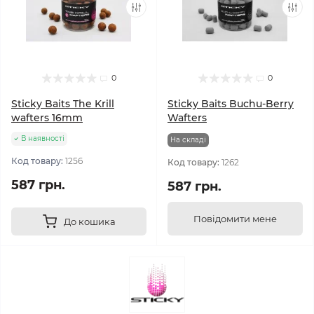
0
0
Sticky Baits The Krill
Sticky Baits Buchu-Berry
wafters 16mm
Wafters
В наявності
На складi
Код товару:
1256
Код товару:
1262
587 грн.
587 грн.
Повідомити мене
До кошика