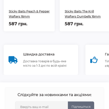
Sticky Baits Peach & Pepper
Sticky Baits The Krill
Wafters 16mm
Wafters Dumbells 16mm
587 грн.
587 грн.
Швидка доставка
Га
Доставка товарів в будь-яке
Ті
місто за 1-3 дні по всій країні
єв
Слідкуйте за новинками та акціями:
Підпишіться