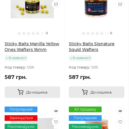
0
0
Sticky Baits Manilla Yellow
Sticky Baits Signature
Ones Wafters 16mm
Squid Wafters
В наявності
В наявності
Код товару:
1266
Код товару:
1265
587 грн.
587 грн.
До кошика
До кошика
Популярний
Хіт продажу
Закінчується
Популярний
Рекомендуємо
Рекомендуємо