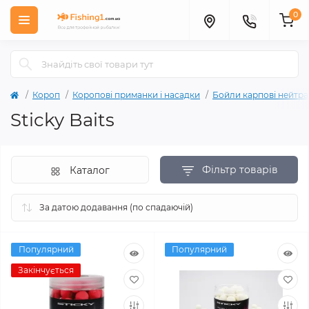
0
Короп
Коропові приманки і насадки
Бойли карпові нейтрал
Sticky Baits
Фільтр товарів
Каталог
Популярний
Популярний
Закінчується