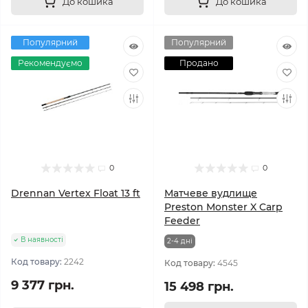
До кошика
До кошика
Популярний
Популярний
Рекомендуємо
Продано
0
0
Drennan Vertex Float 13 ft
Матчеве вудлище
Preston Monster X Carp
Feeder
В наявності
2-4 днi
Код товару:
2242
Код товару:
4545
9 377 грн.
15 498 грн.