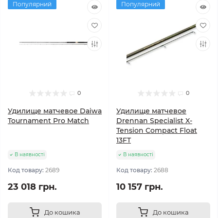
Популярний
Популярний
0
0
Удилище матчевое Daiwa
Удилище матчевое
Tournament Pro Match
Drennan Specialist X-
Tension Compact Float
13FT
В наявності
В наявності
Код товару:
2689
Код товару:
2688
23 018 грн.
10 157 грн.
До кошика
До кошика