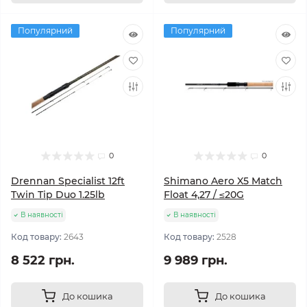
Популярний
Популярний
0
0
Drennan Specialist 12ft
Shimano Aero X5 Match
Twin Tip Duo 1.25lb
Float 4,27 / ≤20G
В наявності
В наявності
Код товару:
2643
Код товару:
2528
8 522 грн.
9 989 грн.
До кошика
До кошика