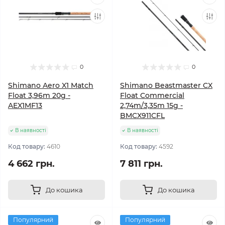
0
0
Shimano Aero X1 Match
Shimano Beastmaster CX
Float 3,96m 20g -
Float Commercial
AEX1MF13
2,74m/3,35m 15g -
BMCX911CFL
В наявності
В наявності
Код товару:
4610
Код товару:
4592
4 662 грн.
7 811 грн.
До кошика
До кошика
Популярний
Популярний