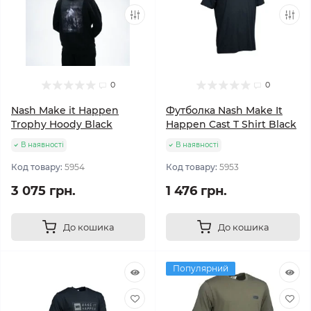
0
0
Nash Make it Happen
Футболка Nash Make It
Trophy Hoody Black
Happen Cast T Shirt Black
В наявності
В наявності
Код товару:
5954
Код товару:
5953
3 075 грн.
1 476 грн.
До кошика
До кошика
Популярний