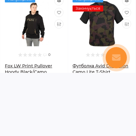
Закінчується
0
0
Fox LW Print Pullover
Футболка Avid Distortion
Hoody Black/Camo
Camo Lite T-Shirt
В наявності
В наявності
Код товару:
4819
Код товару:
4574
1 993 грн.
1 205 грн.
До кошика
До кошика
Популярний
Популярний