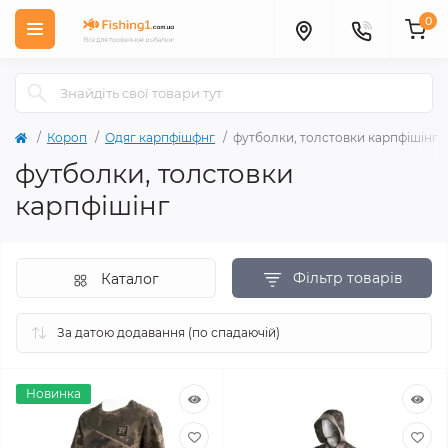
0
Короп
Одяг карпфішфнг
футболки, толстовки карпфішінг
футболки, толстовки
карпфішінг
Фільтр товарів
Каталог
Новинка