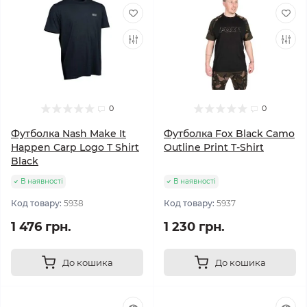
0
0
Футболка Nash Make It
Футболка Fox Black Camo
Happen Carp Logo T Shirt
Outline Print T-Shirt
Black
В наявності
В наявності
Код товару:
5938
Код товару:
5937
1 476 грн.
1 230 грн.
До кошика
До кошика