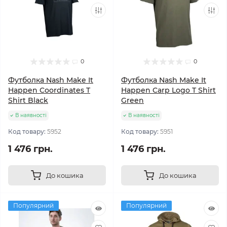
0
0
Футболка Nash Make It
Футболка Nash Make It
Happen Coordinates T
Happen Carp Logo T Shirt
Shirt Black
Green
В наявності
В наявності
Код товару:
5952
Код товару:
5951
1 476 грн.
1 476 грн.
До кошика
До кошика
Популярний
Популярний