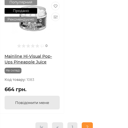
Популярний
Продано
Рекомендуємо
0
Mainline Hi-Visual Pop-
Ups Pineapple Juice
На складi
Код товару:
1083
664 грн.
Повідомити мене
|<
<
1
2