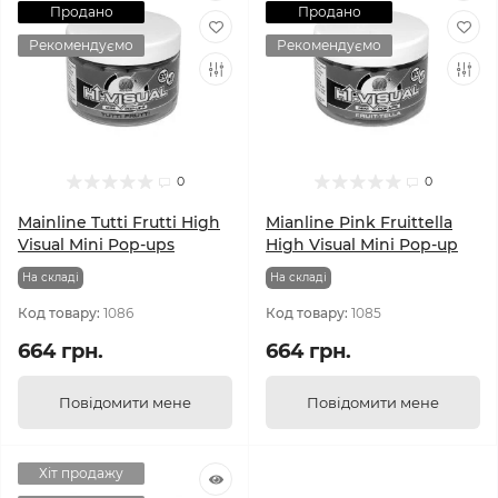
Продано
Продано
Рекомендуємо
Рекомендуємо
0
0
Mainline Tutti Frutti High
Mianline Pink Fruittella
Visual Mini Pop-ups
High Visual Mini Pop-up
На складi
На складi
Код товару:
1086
Код товару:
1085
664 грн.
664 грн.
Повідомити мене
Повідомити мене
Хіт продажу