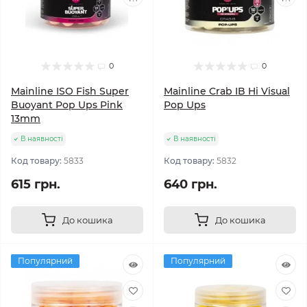
0
0
Mainline ISO Fish Super
Mainline Crab IB Hi Visual
Buoyant Pop Ups Pink
Pop Ups
13mm
В наявності
В наявності
Код товару:
5833
Код товару:
5832
615 грн.
640 грн.
До кошика
До кошика
Популярний
Популярний