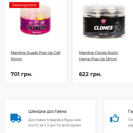
Закінчується
Mainline Quads Pop-Up Cell
Mainline Clones Nutty
10mm
Hemp Pop-Up 13mm
701 грн.
622 грн.
Швидка доставка
Га
Доставка товарів в будь-яке
Ті
місто за 1-3 дні по всій країні
єв