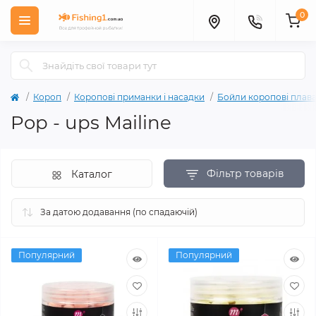
0
Короп
Коропові приманки і насадки
Бойли коропові плава
Pop - ups Mailine
Фільтр товарів
Каталог
Популярний
Популярний