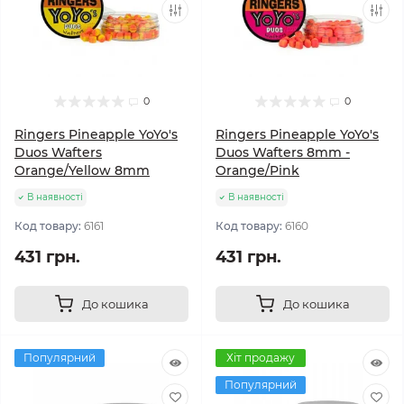
0
0
Ringers Pineapple YoYo's
Ringers Pineapple YoYo's
Duos Wafters
Duos Wafters 8mm -
Orange/Yellow 8mm
Orange/Pink
В наявності
В наявності
Код товару:
6161
Код товару:
6160
431 грн.
431 грн.
До кошика
До кошика
Популярний
Хіт продажу
Популярний