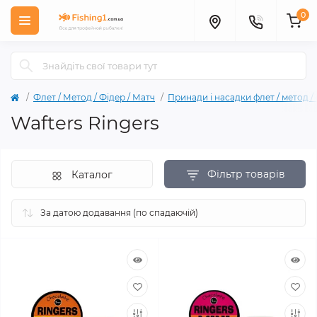
0
Флет / Метод / Фiдер / Матч
Принади і насадки флет / метод /
Wafters Ringers
Фільтр товарів
Каталог