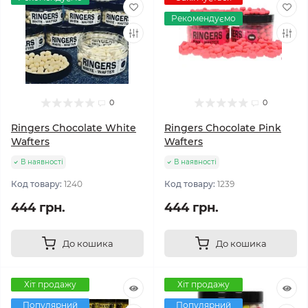
Рекомендуємо
0
0
Ringers Chocolate White
Ringers Chocolate Pink
Wafters
Wafters
В наявності
В наявності
Код товару:
1240
Код товару:
1239
444 грн.
444 грн.
До кошика
До кошика
Хіт продажу
Хіт продажу
Популярний
Популярний