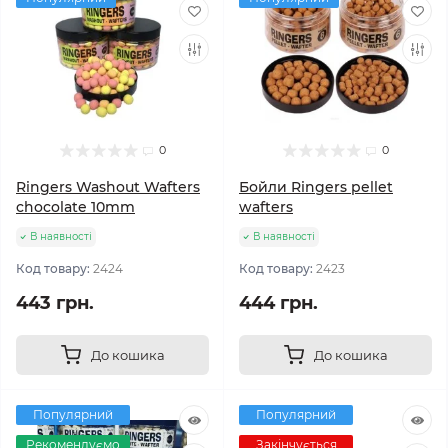
0
0
Ringers Washout Wafters
Бойли Ringers pellet
chocolate 10mm
wafters
В наявності
В наявності
Код товару:
2424
Код товару:
2423
443 грн.
444 грн.
До кошика
До кошика
Популярний
Популярний
Рекомендуємо
Закінчується