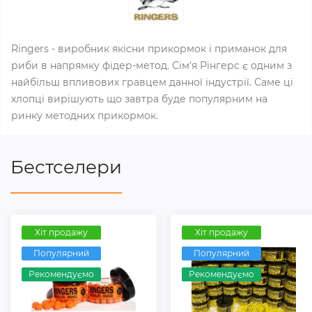
Ringers - виробник якісни прикормок і приманок для
риби в напрямку фідер-метод. Сім'я Рінгерс є одним з
найбільш впливових гравцем данної індустрії. Саме цi
хлопці вирішують що завтра буде популярним на
ринку методних прикормок.
Бестселери
Хіт продажу
Хіт продажу
Популярний
Популярний
Рекомендуємо
Рекомендуємо