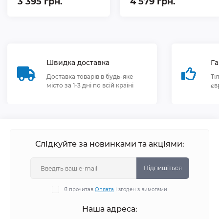
3 395 грн.
4 579 грн.
Швидка доставка
Га
Доставка товарів в будь-яке
Ті
місто за 1-3 дні по всій країні
єв
Слідкуйте за новинками та акціями:
Підпишіться
Я прочитав
Оплата
і згоден з вимогами
Наша адреса: