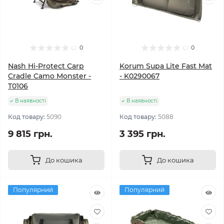
0
0
Nash Hi-Protect Carp
Korum Supa Lite Fast Mat
Cradle Camo Monster -
- K0290067
T0106
В наявності
В наявності
Код товару:
5090
Код товару:
5088
9 815 грн.
3 395 грн.
До кошика
До кошика
Популярний
Популярний