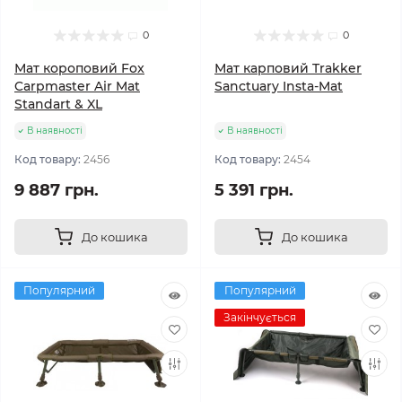
0
0
Мат короповий Fox
Мат карповий Trakker
Carpmaster Air Mat
Sanctuary Insta-Mat
Standart & XL
В наявності
В наявності
Код товару:
2456
Код товару:
2454
9 887 грн.
5 391 грн.
До кошика
До кошика
Популярний
Популярний
Закінчується