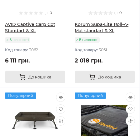
0
0
AVID Captive Carp Cot
Korum Supa-Lite Roll-A-
Standart & XL
Mat standart & XL
В наявності
В наявності
Код товару:
3062
Код товару:
3061
6 111 грн.
2 018 грн.
До кошика
До кошика
Популярний
Популярний