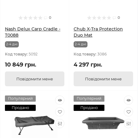
0
0
Nash Delux Carp Cradle -
Chub X-Tra Protection
T0088
Duo Mat
2-4 днi
2-4 днi
Код товару:
5092
Код товару:
3086
10 849 грн.
4 297 грн.
Повідомити мене
Повідомити мене
Популярний
Популярний
Продано
Продано