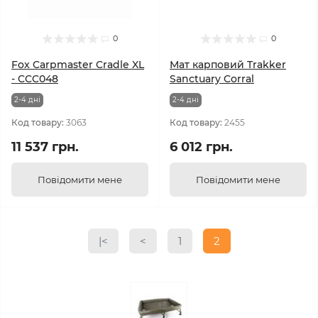
0
0
Fox Carpmaster Cradle XL
Мат карповий Trakker
- CCC048
Sanctuary Corral
2-4 днi
2-4 днi
Код товару:
3063
Код товару:
2455
11 537 грн.
6 012 грн.
Повідомити мене
Повідомити мене
|<
<
1
2