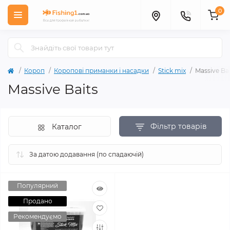
0
Короп
Коропові приманки і насадки
Stick mix
Massive Bai
Massive Baits
Фільтр товарів
Каталог
Популярний
Продано
Рекомендуємо