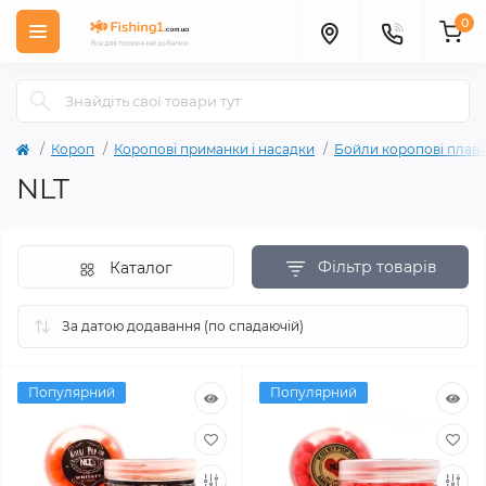
0
Короп
Коропові приманки і насадки
Бойли коропові плава
NLT
Фільтр товарів
Каталог
Популярний
Популярний