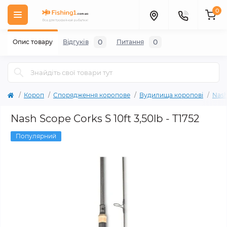
0
0
0
Опис товару
Відгуків
Питання
Короп
Спорядження коропове
Вудилища коропові
Nas
Nash Scope Corks S 10ft 3,50lb - T1752
Популярний