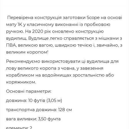
Перевірена конструкція заготовки Scope на основі
мату 1K у класичному виконанні із пробковою
ручкою. На 2020 рік оновлено конструкцію
вудилищ. Вудлище легко справляється з мішками з
ПВА, великою вагою, швидкою течією і, звичайно, з
великим коропом!
Рекомендуємо використовувати ці вудилища для
лову великого коропа з човна, у завезення
корабликом на водоймищах зростальністю або
коряжником.
Основні параметри:
довжина: 10 футів (3,05 м)
транспортна довжина: 128 см
вага виливки: 3,50 фунта
елементи: 2