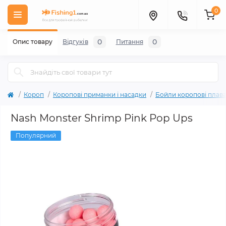
0
0
0
Опис товару
Відгуків
Питання
Короп
Коропові приманки і насадки
Бойли коропові плава
Nash Monster Shrimp Pink Pop Ups
Популярний