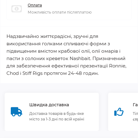
Оплата
Можливість оплати післяплатою
Надзвичайно життєрадісні, зручні для
використання голками спливаючі форми з
підвищеним вмістом крабової олії, олії омарів і
пасти з солоних креветок Nashbait. Призначений
для забезпечення ефективної презентації Ronnie,
Chod і Stiff Rigs протягом 24-48 годин.
Швидка доставка
Га
Доставка товарів в будь-яке
Ті
місто за 1-3 дні по всій країні
єв