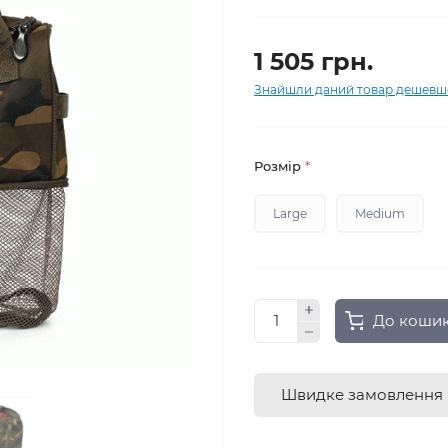
1 505 грн.
Знайшли даний товар дешевш
Розмір
*
Large
Medium
До коши
Швидке замовлення