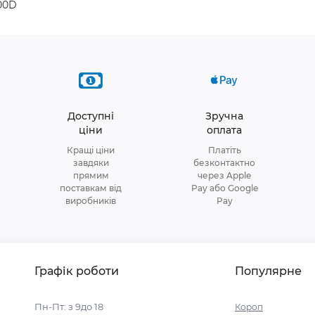
500D
Доступні
Зручна
ціни
оплата
Кращі ціни
Платіть
завдяки
безконтактно
прямим
через Apple
поставкам від
Pay або Google
виробників
Pay
Графік роботи
Популярне
Пн-Пт: з 9до 18
Короп