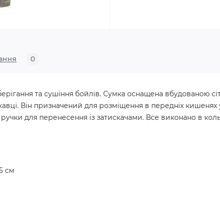
ання
0
ерігання та сушіння бойлів. Сумка оснащена вбудованою сі
кавці. Він призначений для розміщення в передніх кишенях у
і ручки для перенесення із затискачами. Все виконано в кол
5 см
м