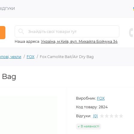
ВІДГУКИ
Наша адреса:
Україна, м.Київ, вул. Михайла Бойчука 34
пові, чехли
FOX
Fox Camolite Bait/Air Dry Bag
y Bag
Виробник:
FOX
Код товару:
2824
Відгуки:
(0)
В наявності