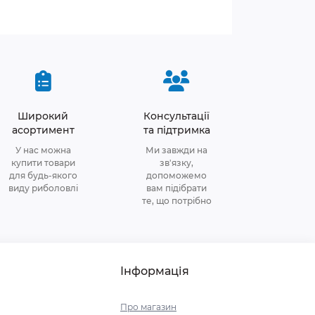
Широкий
Консультації
асортимент
та підтримка
У нас можна
Ми завжди на
купити товари
зв'язку,
для будь-якого
допоможемо
виду риболовлі
вам підібрати
те, що потрібно
Інформація
Про магазин