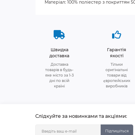
Матеріал: 100% поліестер з покриттям 
Швидка
Гарантія
доставка
якості
Доставка
Тільки
товарів в будь-
оригінальні
яке місто за 1-3
товари від
дні по всій
європейських
країні
виробників
Слідкуйте за новинками та акціями:
Підпишіться