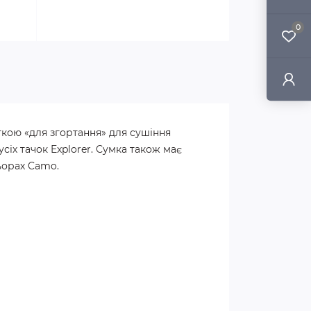
0
ткою «для згортання» для сушіння
сіх тачок Explorer. Сумка також має
ьорах Camo.