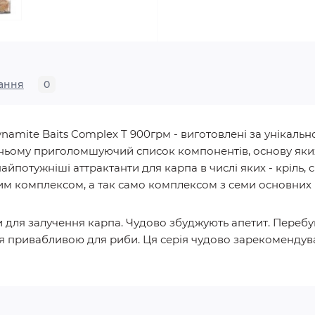
ання
0
namite Baits Complex T 900грм - виготовлені за унікальн
жньому приголомшуючий список компонентів, основу яки
найпотужніші аттрактанти для карпа в числі яких - кріль, с
м комплексом, а так само комплексом з семи основних
єнти для залучення карпа. Чудово збуджують апетит. Пере
ься привабливою для риби. Ця серія чудово зарекомендув