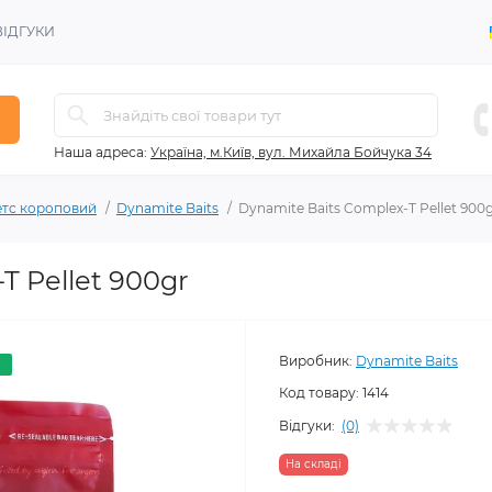
ВІДГУКИ
Наша адреса:
Україна, м.Київ, вул. Михайла Бойчука 34
тc короповий
Dynamite Baits
Dynamite Baits Complex-T Pellet 900
T Pellet 900gr
Виробник:
Dynamite Baits
о
Код товару:
1414
Відгуки:
(0)
На складi