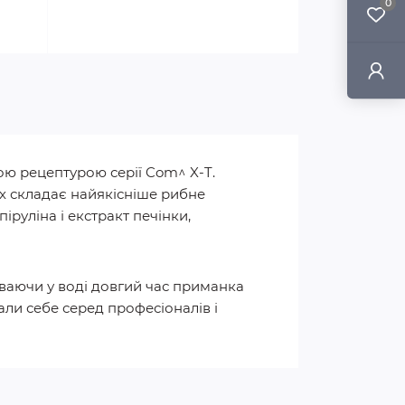
0
ою рецептурою серії Com^ X-T.
х складає найякісніше рибне
піруліна і екстракт печінки,
буваючи у воді довгий час приманка
али себе серед професіоналів і