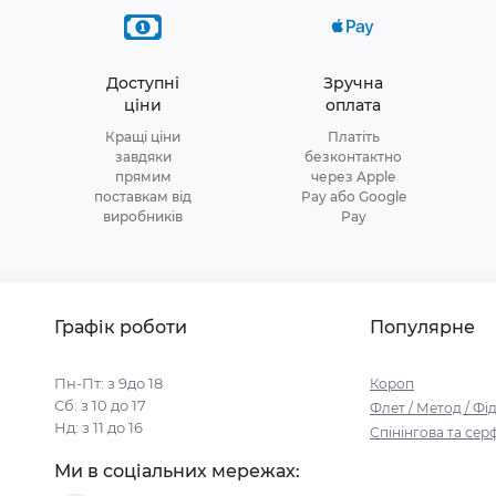
Доступні
Зручна
ціни
оплата
Кращі ціни
Платіть
завдяки
безконтактно
прямим
через Apple
поставкам від
Pay або Google
виробників
Pay
Графік роботи
Популярне
Пн-Пт: з 9до 18
Короп
Сб: з 10 до 17
Флет / Метод / Фi
Нд: з 11 до 16
Спінінгова та се
Ми в соціальних мережах: