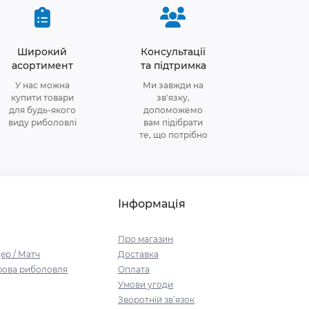
Широкий
Консультації
асортимент
та підтримка
У нас можна
Ми завжди на
купити товари
зв'язку,
для будь-якого
допоможемо
виду риболовлі
вам підібрати
те, що потрібно
Інформація
Про магазин
дер / Матч
Доставка
рфова риболовля
Оплата
Умови угоди
Зворотній зв’язок