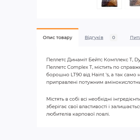
Опис товару
Відгуків
0
Пит
Пеллетс Динаміт Бейтс Комплекс Т, Dy
Пеллетс Complex T, містить по справ
борошно LT90 від Haint 's, а так само 
приправлені потужним амінокислотни
Містять в собі всі необхідні інгреді
зберігає свої властивості і залишаєт
любителів карпової ловлі.