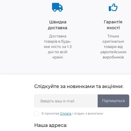
Швидка
Гарантія
доставка
якості
Доставка
Тільки
товарів в будь-
оригінальні
яке місто за 1-3
товари від
дні по всій
європейських
країні
виробників
Слідкуйте за новинками та акціями:
Підпишіться
Я прочитав
Оплата
і згоден з вимогами
Наша адреса: