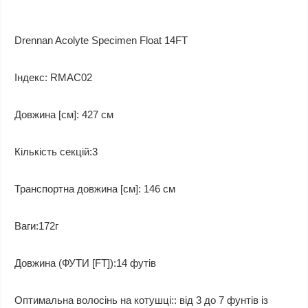
Drennan Acolyte Specimen Float 14FT
Індекс: RMAC02
Довжина [см]: 427 см
Кількість секцій:3
Транспортна довжина [см]: 146 см
Ваги:172г
Довжина (ФУТИ [FT]):14 футів
Оптимальна волосінь на котушці:
: від 3 до 7 фунтів із