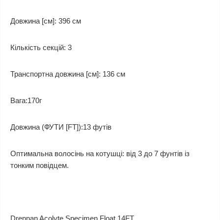
Довжина [см]: 396 см
Кількість секцій: 3
Транспортна довжина [см]: 136 см
Вага:170г
Довжина (ФУТИ [FT]):13 футів
Оптимальна волосінь на котушці: від 3 до 7 фунтів із
тонким повідцем.
Drennan Acolyte Specimen Float 14FT