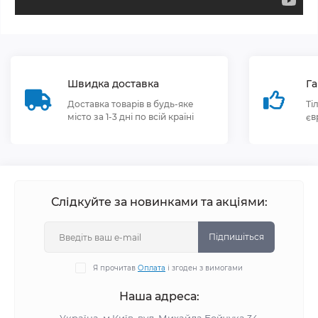
Швидка доставка
Га
Доставка товарів в будь-яке
Ті
місто за 1-3 дні по всій країні
єв
Слідкуйте за новинками та акціями:
Підпишіться
Я прочитав
Оплата
і згоден з вимогами
Наша адреса: