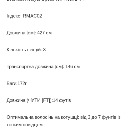
Індекс: RMAC02
Довжина [см]: 427 см
Кількість секцій: 3
Транспортна довжина [см]: 146 см
Ваги:172г
Довжина (ФУТИ [FT]):14 футів
Оптимальна волосінь на котушці: від 3 до 7 фунтів із
тонким повідцем.