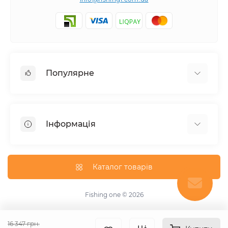
Популярне
Короп
Флет / Метод / Фiдер / Матч
Інформація
Спінінгова та серфова риболовля
Про магазин
Доставка
Каталог товарів
Оплата
Умови угоди
Fishing one © 2026
Зворотній зв’язок
Повернення товару
16 347 грн.