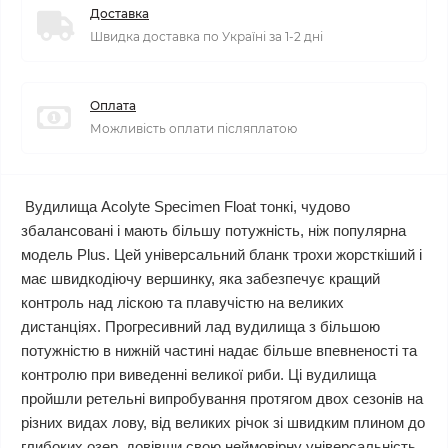
Доставка
Швидка доставка по Україні за 1-2 дні
Оплата
Можливість оплати післяплатою
Вудилища Acolyte Specimen Float тонкі, чудово
збалансовані і мають більшу потужність, ніж популярна
модель Plus. Цей універсальний бланк трохи жорсткіший і
має швидкодіючу вершинку, яка забезпечує кращий
контроль над ліскою та плавучістю на великих
дистанціях. Прогресивний лад вудилища з більшою
потужністю в нижній частині надає більше впевненості та
контролю при виведенні великої риби. Ці вудилища
пройшли ретельні випробування протягом двох сезонів на
різних видах лову, від великих річок зі швидким плином до
глибоких озер, довівши свою неймовірну універсальність.