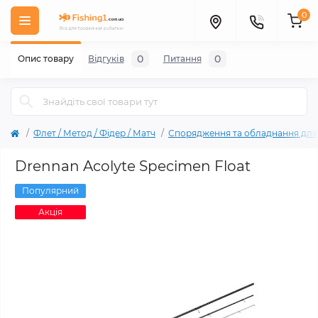
0
0
0
Опис товару
Відгуків
Питання
Флет / Метод / Фiдер / Матч
Спорядження та обладнання для л
Drennan Acolyte Specimen Float
Популярний
Акція