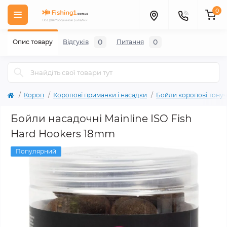
0
0
0
Опис товару
Відгуків
Питання
Короп
Коропові приманки і насадки
Бойли короповi тонуч
Бойли насадочні Mainline ISO Fish
Hard Hookers 18mm
Популярний